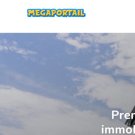
megaportail
Pren
immobi