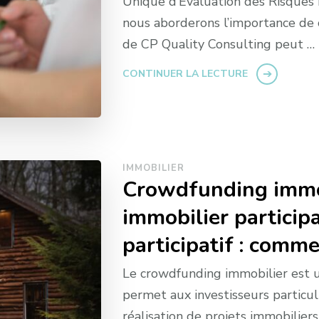
Unique d’Évaluation des Risques P
nous aborderons l’importance de
de CP Quality Consulting peut …
CONTINUER LA LECTURE
IMMOBILIER
Crowdfunding immob
immobilier particip
participatif : comm
Le crowdfunding immobilier est u
permet aux investisseurs particuli
réalisation de projets immobilie