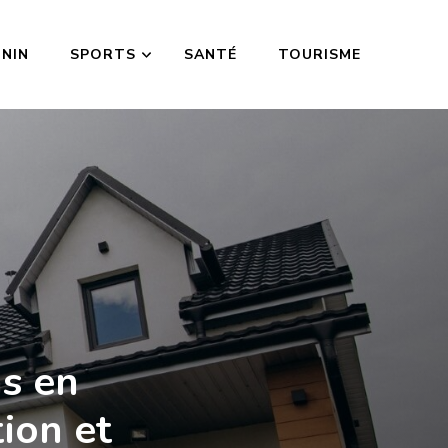
ININ
SPORTS
SANTÉ
TOURISME
ns en
tion et