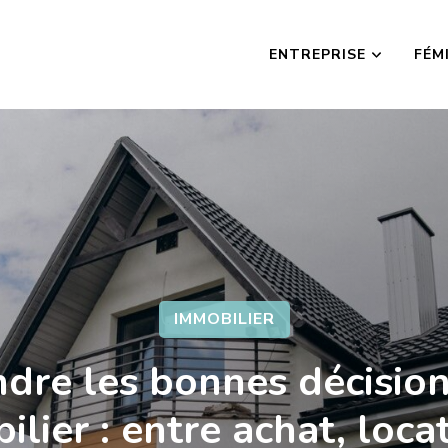
ENTREPRISE
FÉM
IMMOBILIER
dre les bonnes décisio
lier : entre achat, loca